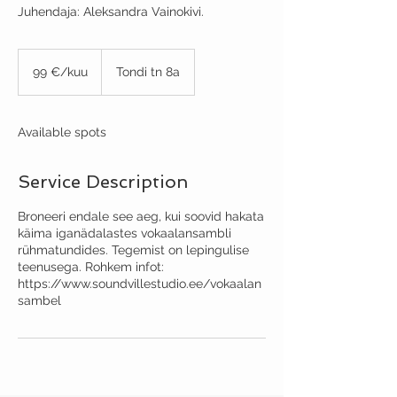
Juhendaja: Aleksandra Vainokivi.
99
€/kuu
99 €/kuu
Tondi tn 8a
Available spots
Service Description
Broneeri endale see aeg, kui soovid hakata
käima iganädalastes vokaalansambli
rühmatundides. Tegemist on lepingulise
teenusega. Rohkem infot:
https://www.soundvillestudio.ee/vokaalan
sambel