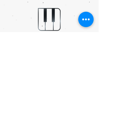
TEAVE
Teenused >
Korduma kippuvad küsimused >
Kontakt >
Meist >
KONTAKT
Tondi tn 8a, Tallinn
info@soundvillestudio.ee
OLE MEIEGA!