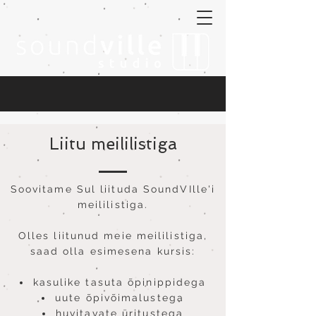
Liitu meililistiga
S
oovitame Sul liituda SoundVIlle'i
meililistiga.
Olles liitunud meie meililistiga,
saad olla esimesena kursis:
kasulike tasuta õpinippidega
uute õpivõimalustega
huvitavate üritustega