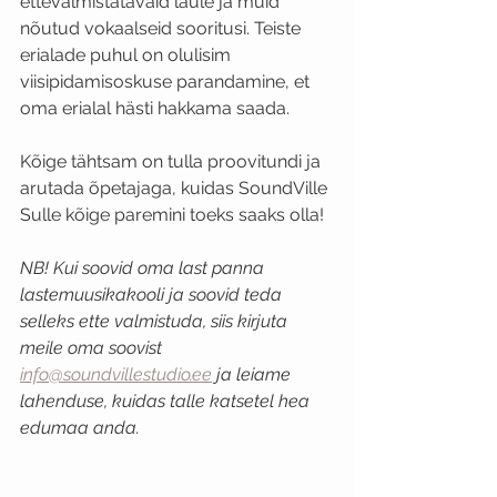
ettevalmistatavaid laule ja muid 
nõutud vokaalseid sooritusi. Teiste 
erialade puhul on olulisim 
viisipidamisoskuse parandamine, et 
oma erialal hästi hakkama saada.
Kõige tähtsam on tulla proovitundi ja 
arutada õpetajaga, kuidas SoundVille 
Sulle kõige paremini toeks saaks olla!
NB! Kui soovid oma last panna 
lastemuusikakooli ja soovid teda 
selleks ette valmistuda, siis kirjuta 
meile oma soovist 
info@soundvillestudio.ee
 ja leiame 
lahenduse, kuidas talle katsetel hea 
edumaa anda.