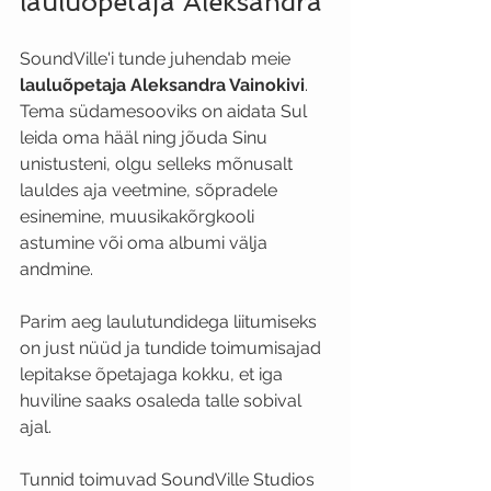
lauluõpetaja Aleksandra
SoundVille'i tunde juhendab meie
lauluõpetaja Aleksandra Vainokivi
. 
Tema südamesooviks on aidata Sul 
leida oma hääl ning jõuda Sinu 
unistusteni, olgu selleks mõnusalt 
lauldes aja veetmine, sõpradele 
esinemine, muusikakõrgkooli 
astumine või oma albumi välja 
andmine.
Parim aeg laulutundidega liitumiseks 
on just nüüd ja tundide toimumisajad 
lepitakse õpetajaga kokku, et iga 
huviline saaks osaleda talle sobival 
ajal.
Tunnid toimuvad SoundVille Studios 