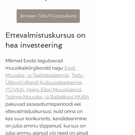
Broneeri TASUTA proovitund
Ettevalmistuskursus on 
hea investeering
Mitmed Eestis tegutsevad 
muusika(kõrg)koolid nagu 
Eesti 
Muusika- ja Teatriakadeemia
, 
Tartu 
Ülikooli Viljandi Kultuuriakadeemia 
(TÜVKA)
, 
Heino Elleri Muusikakool
, 
Tallinna Muusika- ja Balletikool MUBA
pakuvad sisseastumisperioodi eel 
ettevalmistuskursusi, kuid sinna on 
kas suur konkurents, kandideerimine 
on juba ammu lõppenud, kursus on 
juba ammu alanud või need on ainult 