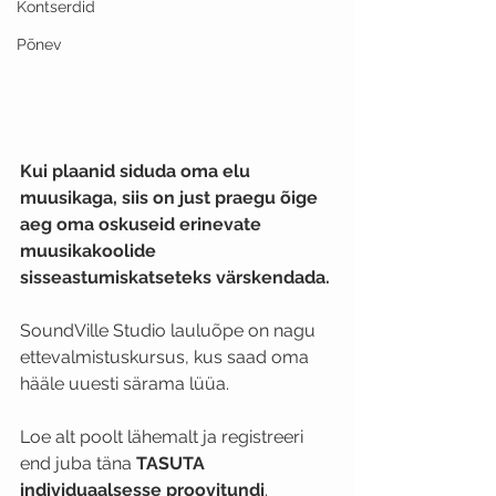
Kontserdid
Põnev
Kui plaanid siduda oma elu 
muusikaga, siis on just praegu õige 
aeg oma oskuseid erinevate 
muusikakoolide 
sisseastumiskatseteks värskendada.
SoundVille Studio lauluõpe on nagu 
ettevalmistuskursus, kus saad oma 
hääle uuesti särama lüüa.
Loe alt poolt lähemalt ja registreeri 
end juba täna 
TASUTA 
individuaalsesse proovitundi
.