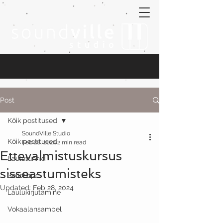
Post
Kõik postitused
SoundVille Studio
Kõik postitused
Feb 28, 2024
2 min read
Ettevalmistuskursus
Laulutunnid
sisseastumisteks
Solistiõpe
Updated:
Feb 28, 2024
Laulukirjutamine
Vokaalansambel