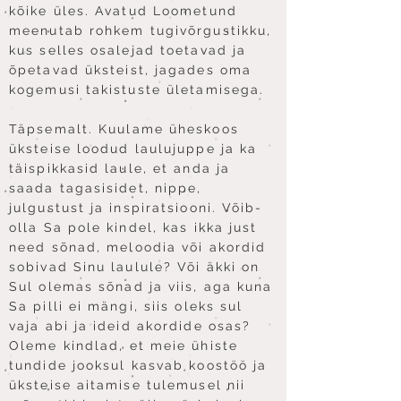
kõike üles. Avatud Loometund
meenutab rohkem tugivõrgustikku,
kus selles osalejad toetavad ja
õpetavad üksteist, jagades oma
kogemusi takistuste ületamisega.
Täpsemalt. Kuulame üheskoos
üksteise loodud laulujuppe ja ka
täispikkasid laule, et anda ja
saada tagasisidet, nippe,
julgustust ja inspiratsiooni. Võib-
olla Sa pole kindel, kas ikka just
need sõnad, meloodia või akordid
sobivad Sinu laulule? Või äkki on
Sul olemas sõnad ja viis, aga kuna
Sa pilli ei mängi, siis oleks sul
vaja abi ja ideid akordide osas?
Oleme kindlad, et meie ühiste
tundide jooksul kasvab koostöö ja
üksteise aitamise tulemusel nii