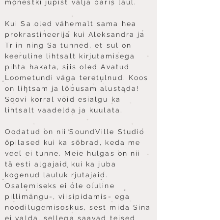
mõnestki jupist välja päris laul.
Kui Sa oled vähemalt sama hea
prokrastineerija kui Aleksandra ja
Triin ning Sa tunned, et sul on
keeruline lihtsalt kirjutamisega
pihta hakata, siis oled Avatud
Loometundi väga teretulnud. Koos
on lihtsam ja lõbusam alustada!
Soovi korral võid esialgu ka
lihtsalt vaadelda ja kuulata.
Oodatud on nii SoundVille Studio
õpilased kui ka sõbrad, keda me
veel ei tunne. Meie hulgas on nii
täiesti algajaid kui ka juba
kogenud laulukirjutajaid.
Osalemiseks ei ole oluline
pillimängu-, viisipidamis- ega
noodilugemisoskus, sest mida Sina
ei valda, sellega saavad teised