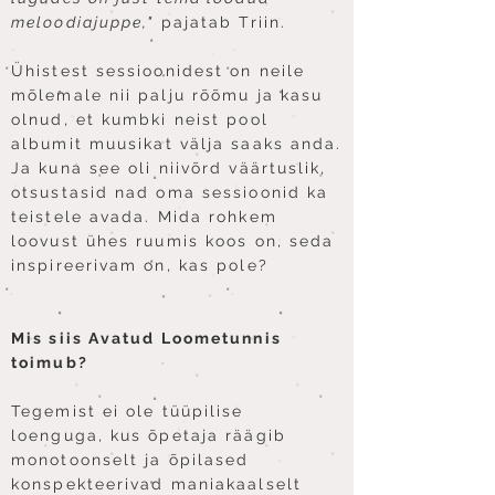
meloodiajuppe,"
pajatab Triin.
Ühistest sessioonidest on neile
mõlemale nii palju rõõmu ja kasu
olnud, et kumbki neist pool
albumit muusikat välja saaks anda.
Ja kuna see oli niivõrd väärtuslik,
otsustasid nad oma sessioonid ka
teistele avada. Mida rohkem
loovust ühes ruumis koos on, seda
inspireerivam on, kas pole?
Mis siis Avatud Loometunnis
toimub?
Tegemist ei ole tüüpilise
loenguga, kus õpetaja räägib
monotoonselt ja õpilased
konspekteerivad maniakaalselt