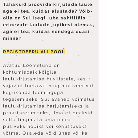
Tahaksid proovida kirjutada laule,
aga ei tea, kuidas alustada? Võib-
olla on Sul isegi juba sahtlitäis
erinevate laulude jupikesi olemas,
aga ei tea, kuidas nendega edasi
minna?
REGISTREERU ALLPOOL
Avatud Loometund on
kohtumispaik kõigile
laulukirjutamise huvilistele, kes
vajavad toetavat ning motiveerivat
kogukonda loominguga
tegelemiseks. Sul avaneb võimalus
laulukirjutamise harjutamiseks ja
praktiseerimiseks, ilma et peaksid
selle tingimata oma uueks
püsivaks hobiks või kohustuseks
võtma. Osaleda võid ühes või ka