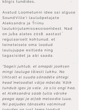
kõigis tundides.
Avatud Loometunni idee sai alguse
SoundVille'i lauluõpetajate
Aleksandra ja Triinu
laulukirjutamissessioonidest. Nad
on juba alates 2018. aastast
regulaarselt kohtunud, et
teineteisele oma loodud
laulujuppe esitleda ning
tagasisidet ja abi saada.
"Sageli juhtub, et omapäi jooksen
mingi lauluga täiesti lukku. No
lihtsalt ei suuda sõnadele ühtegi
head meloodiat välja mõelda. Kõik
tundub igav ja vale. Ja siis ongi hea,
et Aleksandra saab tulla värske
peaga appi ja aitab meloodia luua.
Nii paljudes tänaseks valminud
lugudes on just tema loodud